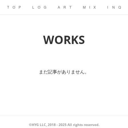
T O P
L O G
A R T
M I X
I N Q
WORKS
まだ記事がありません。
©︎HYG LLC, 2018 - 2025 All rights reserved.